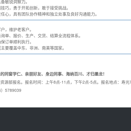
具备敏锐洞察力。
判技巧，勇于开拓创新，敢于接受挑战。
责任心，具有团队协作精神和独立处事及良好沟通能力。
客户，维护老客户。
悉询单、报价、生产、交货、结算全流程体系。
确保订单顺利执行。
域主要覆盖中东、非洲、南美等国家。
的同窗学仁、亲朋好友、身边同事、海纳百川、才归墨龙！
部报名。报名时间：上午8点-11点，下午2点-5点。报名地点：寿光市
789039