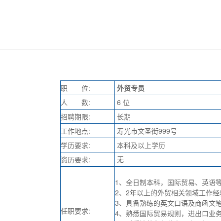
职 位:
外贸专员
人 数:
6 位
招聘期限:
长期
工作地点:
寿光市文圣街999号
学历要求:
本科及以上学历
无
资历要求:
1、全日制本科，国际贸易、英语等
2、2年以上的外贸相关领域工作经
3、具备熟练的英文口语及商函文
任职要求:
4、熟悉国际贸易规则，进出口业