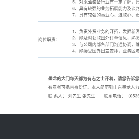
5、对采油装备行业有一定了解，
6、具有较强的业务拓展能力及谈
7、具有较强的事业心、进取心、
1、负责外贸业务的开拓，发掘新
2、能及时获取国外订单信息，熟
岗位职责:
3、与公司内部各部门沟通协调，
4、能接受国外出差安排，业务区
墨龙的大门每天都为有志之士开着，请您告诉您
有意者可携带身份证、本人简历到山东墨龙人力资源
联 系人： 刘先生 张先生 联系电话：（0536）5